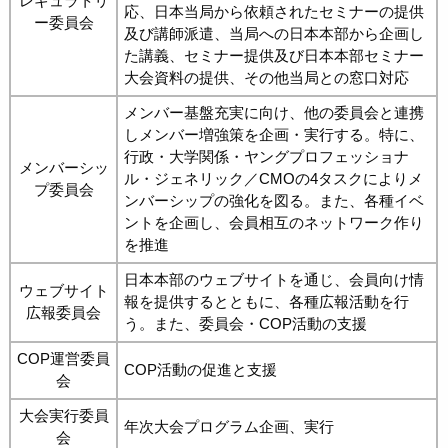
レギュラトリ
応、日本当局から依頼されたセミナーの提供
ー委員会
及び講師派遣、当局への日本本部から企画し
た講義、セミナー提供及び日本本部セミナー
大会資料の提供、その他当局との窓口対応
メンバー基盤充実に向け、他の委員会と連携
しメンバー増強策を企画・実行する。特に、
行政・大学関係・ヤングプロフェッショナ
メンバーシッ
ル・ジェネリック／CMOの4タスクによりメ
プ委員会
ンバーシップの強化を図る。また、各種イベ
ントを企画し、会員相互のネットワーク作り
を推進
日本本部のウェブサイトを通じ、会員向け情
ウェブサイト
報を提供するとともに、各種広報活動を行
広報委員会
う。また、委員会・COP活動の支援
COP運営委員
COP活動の促進と支援
会
大会実行委員
年次大会プログラム企画、実行
会