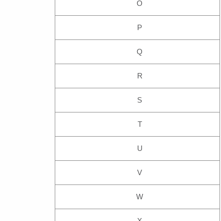
O
P
Q
R
S
T
U
V
W
X