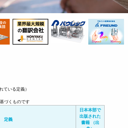
われている定義）
基づくものです
日本本部で
出版された
定義
書籍 （出