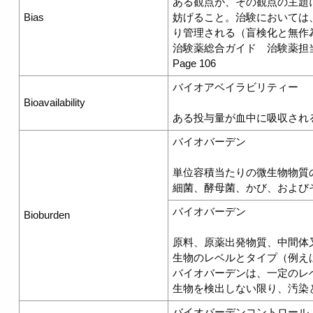
ある観点が、その観点の主題
Bias
妨げること。治験においては
り管理される（盲検化と無作
治験薬総合ガイド 治験薬
Page 106
バイオアベイラビリティー
Bioavailability
ある投与量が血中に吸収され
バイオバーデン
単位容積当たりの微生物物質
細菌、酵母菌、かび、および
バイオバーデン
Bioburden
原料、原薬出発物質、中間体
生物のレベルとタイプ（例え
バイオバーデンは、一定のレ
生物を検出しない限り、汚染と
バイオバーデンコントロール