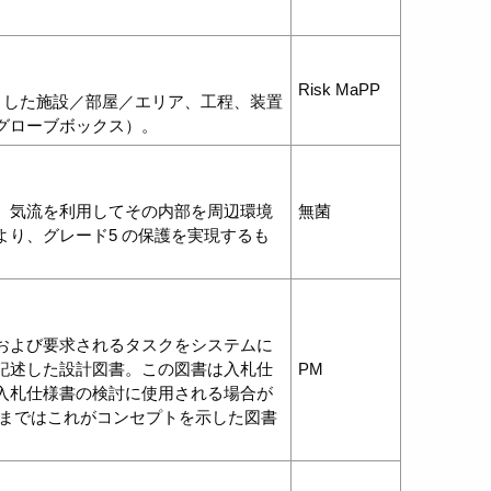
Risk MaPP
とした施設／部屋／エリア、工程、装置
グローブボックス）。
、気流を利用してその内部を周辺環境
無菌
より、グレード5 の保護を実現するも
および要求されるタスクをシステムに
記述した設計図書。この図書は入札仕
PM
入札仕様書の検討に使用される場合が
るまではこれがコンセプトを示した図書