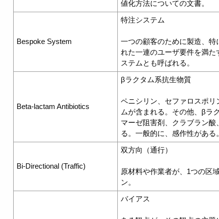
値化方法についての文書。
特注システム
Bespoke System
一つの顧客のために製造、特
れた一連のユーザ要件を満た
ステムとも呼ばれる。
βラクタム系抗生物質
ペニシリン、セファロスポリ
Beta-lactam Antibiotics
ムが含まれる。その他、βラク
マーゼ阻害剤、クラブラン酸
る。一般的に、感作性がある
双方向（通行）
Bi-Directional (Traffic)
原材料や作業者が、1つの区
ン。
バイアス