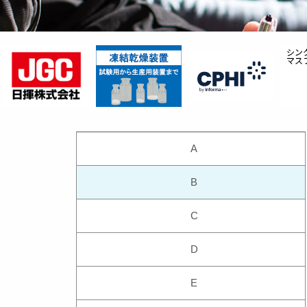
A
B
C
D
E