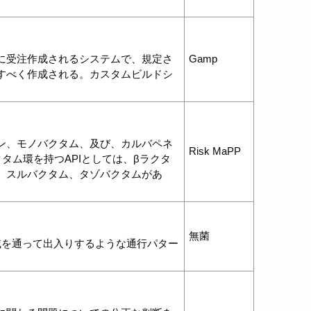
に受注作成されるシステムで、規定さ
Gamp
すべく作成される。カスタムビルドシ
ン、モノバクタム、及び、カルバペネ
Risk MaPP
タム環を持つAPIとしては、βラクタ
、スルバクタム、タゾバクタムがあ
。
無菌
域を通って出入りするような通行パター