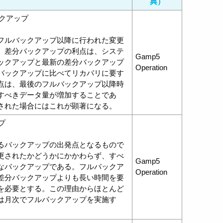
典）
分バックアップ
フルバックアップ以降に行われた変更
。差分バックアップの利点は、システ
Gamp5
ックアップと最新の差分バックアップ
Operation
バックアップに比べてリカバリに要す
点は、最後のフルバックアップ以降時
すべきデータ量が増加することであ
された場合にはこれが顕著になる。
ップ
るバックアップの出発点となるもので
更されたかどうかにかかわらず、すべ
Gamp5
なバックアップである。フルバックア
Operation
差分バックアップよりも長い時間を要
を必要とする。この理由からほとんど
は月次でフルバックアップを実施す