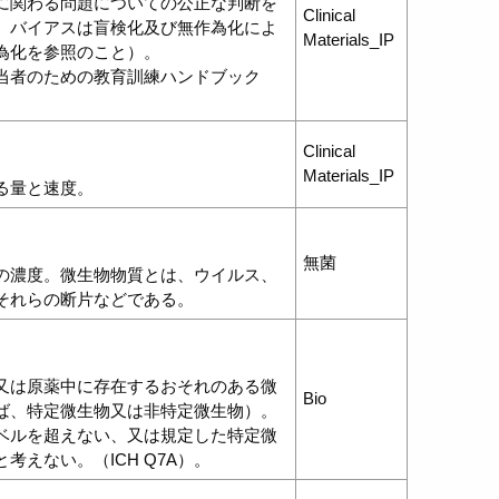
に関わる問題についての公正な判断を
Clinical
、バイアスは盲検化及び無作為化によ
Materials_IP
為化を参照のこと）。
担当者のための教育訓練ハンドブック
Clinical
Materials_IP
る量と速度。
無菌
の濃度。微生物物質とは、ウイルス、
それらの断片などである。
又は原薬中に存在するおそれのある微
Bio
ば、特定微生物又は非特定微生物）。
ベルを超えない、又は規定した特定微
考えない。（ICH Q7A）。