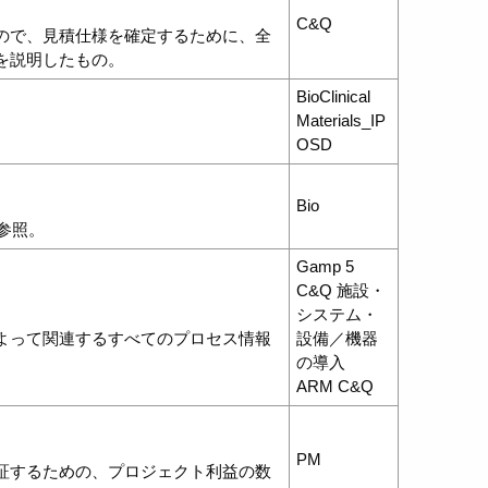
C&Q
ので、見積仕様を確定するために、全
を説明したもの。
BioClinical
Materials_IP
OSD
Bio
を参照。
Gamp 5
C&Q 施設・
システム・
よって関連するすべてのプロセス情報
設備／機器
の導入
ARM C&Q
PM
証するための、プロジェクト利益の数