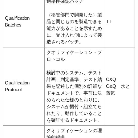
適格性確認バッチ
（移管部門で開発した）製
Qualification
品と同じものを製造できる
TT
Batches
能力があることを示すため
に、受け入れ側によって製
造されるバッチ。
クオリフィケーション・プ
ロトコル
検討中のシステム、テスト
計画、判定基準、テスト結
C&Q
Qualification
果を記述した個別の詳細な
C&Q 水と
Protocol
ドキュメントで、事前に決
蒸気
められた仕様のとおりに、
システムが据付・組立てら
れたり、動作していること
を確証するドキュメント。
クオリフィケーションの理
論的根拠