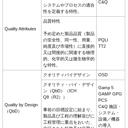
C&Q
システムやプロセスの適合
性を定義する特性。
品質特性
Quality Attributes
予め定めた製品品質（製品
の安全性、同一性、用量、
PQLI
純度及び市場性）に直接的
TT2
又は間接的に関連する物理
的、化学的又は微生物学的
な特性。
クオリティバイデザイン
OSD
クオリティ・バイ・デザイ
Gamp 5
ン（QbD）（ICH
GAMP GPG
Q8（R2））
PCS
Quality by Design
C&Q 施設・
事前の目標設定に始まり、
（QbD）
システム・
製品及び工程の理解並びに
設備／機器
工程管理に重点をおいた、
の導入