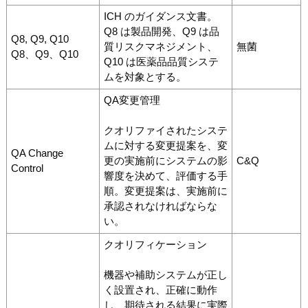
ICH のガイダンス文書。
Q8 は製品開発、Q9 は品
Q8, Q9, Q10
質リスクマネジメント、
無菌
Q8、Q9、Q10
Q10 は医薬品品質システ
ムを対象とする。
QA変更管理
クオリファイされたシステ
ムに対する変更提案を、変
QA Change
更の実施前にシステムの影
C&Q
Control
響度を決めて、評価する手
順。変更提案は、実施前に
承認されなければならな
い。
クオリフィケーション
機器や補助システムが正し
く設置され、正確に動作
し、期待される結果に実際