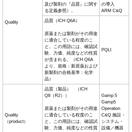
及び製剤の『品質』に関す
の導入
る定義参照）。
ARM C&Q
品質（ICH Q6A）
Quality
原薬または製剤がその用途
に適合している程度のこ
と。この用語には、確認試
PQLI
験、力価、純度などの性質
が含まれる。（ICH Q6A
より、規格：新原薬および
新製剤の合格基準：化学
品）
品質（製品） （ICH
Q8（R2））
Gamp 5
Gamp5
原薬または製剤がその用途
Operation
Quality
に適合している程度のこ
C&Q 施設・
（product）
と。この用語には、確認試
システム・
験、力価、純度などの性質
設備／機器