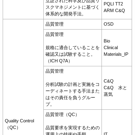
立証された科学及び品質リ
PQLI TT2
スクマネジメントに基づく
ARM C&Q
体系的な開発手法。
品質管理
OSD
品質管理
Bio
規格に適合していることを
Clinical
確認又は試験すること。
Materials_IP
（ICH Q7A）
品質管理
C&Q
分析試験の計画と実施をコ
C&Q 水と
ーディネートする手法また
蒸気
はその責任を負うグルー
プ。
品質管理（QC）
Quality Control
（QC）
品質要求を実現するための
運用上の技術や手順
IT