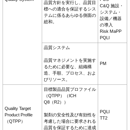
品質方針を実行し、品質目
C&Q 施設・
標への適合を保証するシス
システム・
テムに係るあらゆる側面の
設備／機器
総和。
の導入
Risk MaPP
PQLI
品質システム
品質マネジメントを実施す
PM
るために必要な、組織構
造、手順、プロセス、およ
びリソース。
目標製品品質プロファイル
（QTPP）（ICH
Q8（R2））
Quality Target
PQLI
Product Profile
製剤の安全性及び有効性を
TT2
（QTPP）
考慮した場合に要求される
品質を保証するために達成