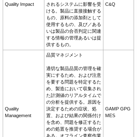
Quality Impact
されるシステムに影響を受
C&Q
ける。製品に直接接触する
もの、原料の添加剤として
使用するもの、及び／ある
いは製品の合否判定に関連
する情報の管理あるいは提
供するもの。
品質マネジメント
適切な製品品質の管理を確
実にするため、および注意
を要する問題を特定するた
め、製造において収集され
た計測値のリアルタイムで
の分析を提供する。原因を
Quality
決定するための症状、処
GAMP GPG
Management
置、および結果の関係付け
MES
を含め、問題を修正するた
めの処置を推奨する場合が
ある。オフライン査察作業