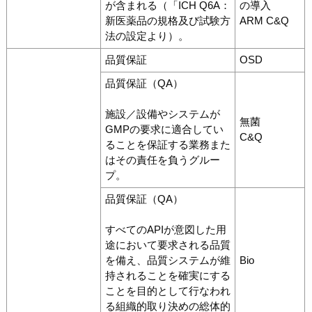
が含まれる（「ICH Q6A：
の導入
新医薬品の規格及び試験方
ARM C&Q
法の設定より）。
品質保証
OSD
品質保証（QA）
施設／設備やシステムが
無菌
GMPの要求に適合してい
C&Q
ることを保証する業務また
はその責任を負うグルー
プ。
品質保証（QA）
すべてのAPIが意図した用
途において要求される品質
を備え、品質システムが維
Bio
持されることを確実にする
ことを目的として行なわれ
る組織的取り決めの総体的