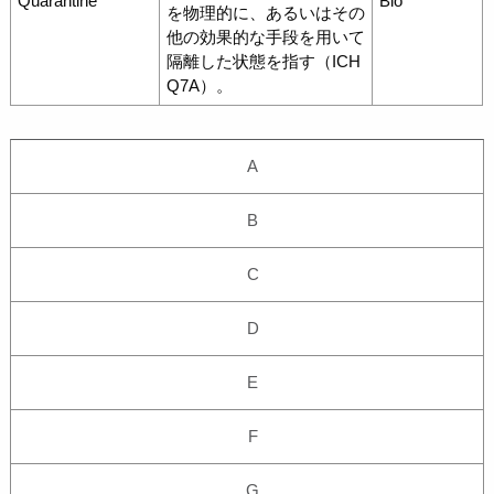
Quarantine
Bio
を物理的に、あるいはその
他の効果的な手段を用いて
隔離した状態を指す（ICH
Q7A）。
A
B
C
D
E
F
G