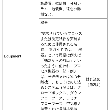
析装置、乾燥機、分離カ
ラム、包装機、遠心分離
機など。
機器
"要求されているプロセス
または測定試験を実施す
るために使用される装
置。 本ガイドでは、「機
器」という用語は例えば
Equipment
「機器からの放出」とい
ったように使われ、プロ
セス機器の一部（例え
ば、粉砕機または遠心分
封じ込め
離機）、もしくは封じ込
（第2版）
めシステム（例えば、グ
ローブボックス、ダウン
フローブース、ラミナー
フローブース、空気導入
装置または局所排気装