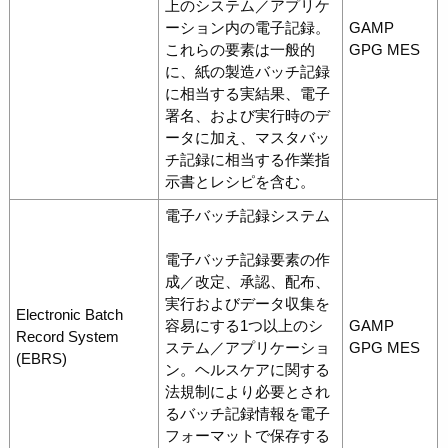
上のシステム／アプリケ
ーション内の電子記録。
GAMP
これらの要素は一般的
GPG MES
に、紙の製造バッチ記録
に相当する実結果、電子
署名、および実行時のデ
ータに加え、マスタバッ
チ記録に相当する作業指
示書とレシピを含む。
電子バッチ記録システム
電子バッチ記録要素の作
成／改定、承認、配布、
実行およびデータ収集を
Electronic Batch
容易にする1つ以上のシ
GAMP
Record System
ステム／アプリケーショ
GPG MES
(EBRS)
ン。ヘルスケアに関する
法規制により必要とされ
るバッチ記録情報を電子
フォーマットで保存する