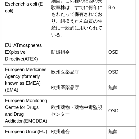
細菌。この種の細菌の実
Escherichia coli (E
験室株は、すでに何年に
Bio
coli)
もわたって保有されてお
り、組換えたん白質の生
産に一般的に用いられて
いる。
EU‘ ATmospheres
EXplosive’
防爆指令
OSD
Directive(ATEX)
European Medicines
欧州医薬品庁
OSD
Agency (formerly
known as EMEA)
欧州医薬品庁
無菌
(EMA)
European Monitoring
Centre for Drugs
欧州薬物・薬物中毒監視
OSD
and Drug
センター
Addiction(EMCDDA)
European Union(EU)
欧州連合
無菌