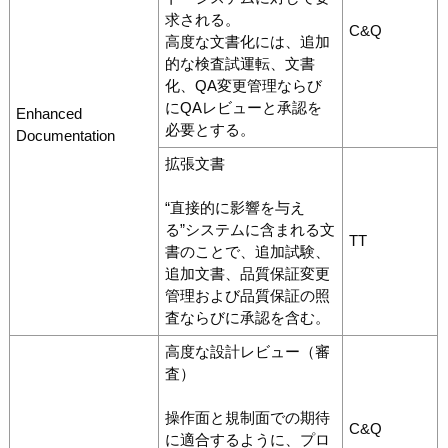
求される。
C&Q
高度な文書化には、追加
的な検査試運転、文書
化、QA変更管理ならび
にQAレビューと承認を
Enhanced
必要とする。
Documentation
拡張文書
“直接的に影響を与え
る”システムに含まれる文
TT
書のことで、追加試験、
追加文書、品質保証変更
管理および品質保証の照
査ならびに承認を含む。
高度な設計レビュー（審
査）
操作面と規制面での期待
C&Q
に適合するように、プロ