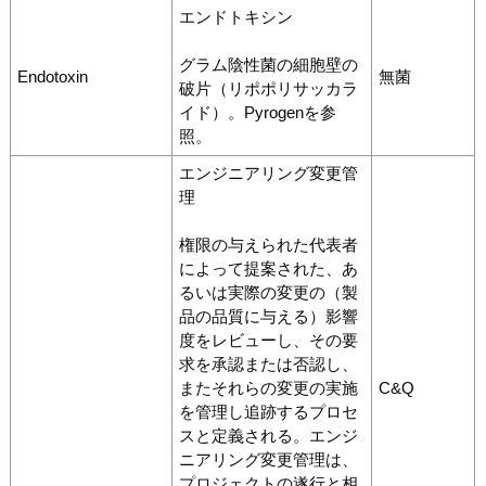
エンドトキシン
グラム陰性菌の細胞壁の
Endotoxin
無菌
破片（リポポリサッカラ
イド）。Pyrogenを参
照。
エンジニアリング変更管
理
権限の与えられた代表者
によって提案された、あ
るいは実際の変更の（製
品の品質に与える）影響
度をレビューし、その要
求を承認または否認し、
またそれらの変更の実施
C&Q
を管理し追跡するプロセ
スと定義される。エンジ
ニアリング変更管理は、
プロジェクトの遂行と相