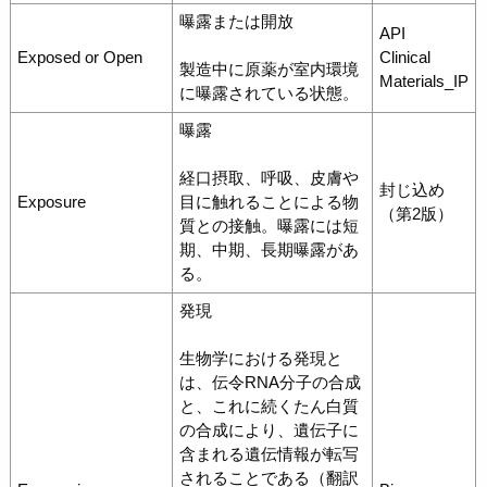
曝露または開放
API
Exposed or Open
Clinical
製造中に原薬が室内環境
Materials_IP
に曝露されている状態。
曝露
経口摂取、呼吸、皮膚や
封じ込め
Exposure
目に触れることによる物
（第2版）
質との接触。曝露には短
期、中期、長期曝露があ
る。
発現
生物学における発現と
は、伝令RNA分子の合成
と、これに続くたん白質
の合成により、遺伝子に
含まれる遺伝情報が転写
されることである（翻訳