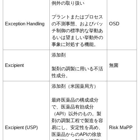
例外の取り扱い
プラントまたはプロセス
Exception Handling
の不測事態、およびバッ
OSD
チ制御の標準的な挙動あ
るいは望ましい挙動外の
事象に対処する機能。
添加剤
Excipient
無菌
製剤の調製に用いる不活
性成分。
添加剤（米国薬局方）
最終医薬品の構成成分
で、医薬品有効成分
（API）以外のもの。製
剤の調製工程で製造を容
Excipient (USP)
易にし、安定性を高め、
Risk MaPP
医薬品からのAPIの徐放